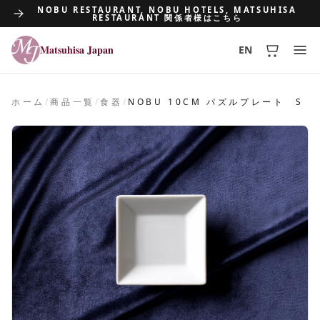
NOBU RESTAURANT, NOBU HOTELS, MATSUHISA
RESTAURANT 関係者様はこちら
Matsuhisa Japan
EN
Matsuhisa Japan
ホーム
/
商品一覧
/
食器
/
NOBU 10CM パズルプレート S