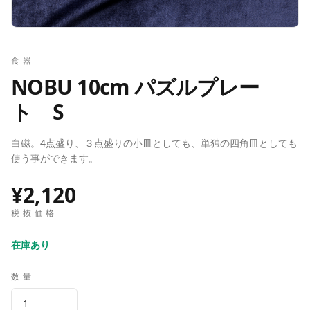
食器
NOBU 10cm パズルプレー
ト S
白磁。4点盛り、３点盛りの小皿としても、単独の四角皿としても
使う事ができます。
¥2,120
税抜価格
在庫あり
数量