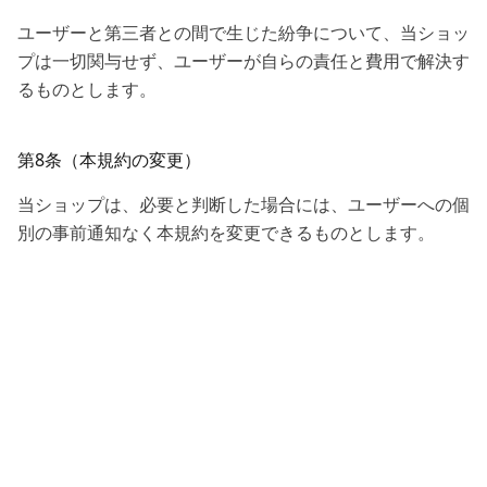
ユーザーと第三者との間で生じた紛争について、当ショッ
プは一切関与せず、ユーザーが自らの責任と費用で解決す
るものとします。
第8条（本規約の変更）
当ショップは、必要と判断した場合には、ユーザーへの個
別の事前通知なく本規約を変更できるものとします。
変更後の規約は、本サイト上に掲載された時点から効力を
生じるものとし、ユーザーが変更後に本サービスを利用し
た場合は、変更後の規約に同意したものとみなします。
第9条（個人情報の取扱い）
当ショップは、本サービスの利用によって取得した個人情
報を、当ショップの「プライバシーポリシー」に基づき適